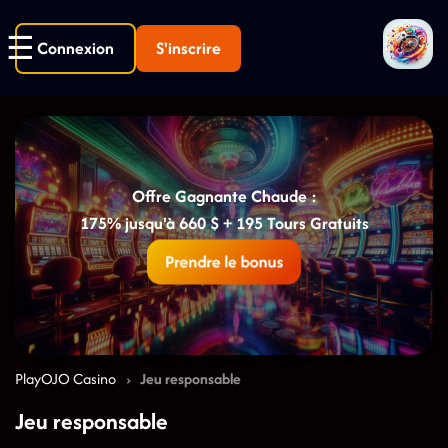
Connexion
S'inscrire
Offre Gagnante Chaude :
175% jusqu'à 660 $ + 195 Tours Gratuits
Prendre le bonus
›
PlayOJO Casino
Jeu responsable
Jeu responsable