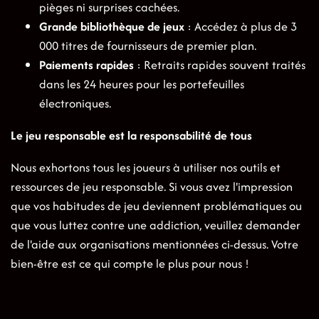
pièges ni surprises cachées.
Grande bibliothèque de jeux
: Accédez à plus de 3
000 titres de fournisseurs de premier plan.
Paiements rapides
: Retraits rapides souvent traités
dans les 24 heures pour les portefeuilles
électroniques.
Le jeu responsable est la responsabilité de tous
Nous exhortons tous les joueurs à utiliser nos outils et
ressources de jeu responsable. Si vous avez l'impression
que vos habitudes de jeu deviennent problématiques ou
que vous luttez contre une addiction, veuillez demander
de l'aide aux organisations mentionnées ci-dessus. Votre
bien-être est ce qui compte le plus pour nous !