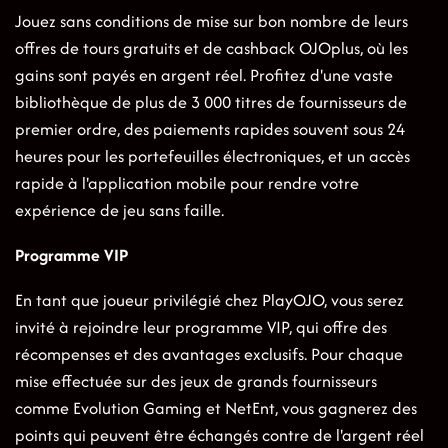
Jouez sans conditions de mise sur bon nombre de leurs
offres de tours gratuits et de cashback OJOplus, où les
gains sont payés en argent réel. Profitez d'une vaste
bibliothèque de plus de 3 000 titres de fournisseurs de
premier ordre, des paiements rapides souvent sous 24
heures pour les portefeuilles électroniques, et un accès
rapide à l'application mobile pour rendre votre
expérience de jeu sans faille.
Programme VIP
En tant que joueur privilégié chez PlayOJO, vous serez
invité à rejoindre leur programme VIP, qui offre des
récompenses et des avantages exclusifs. Pour chaque
mise effectuée sur des jeux de grands fournisseurs
comme Evolution Gaming et NetEnt, vous gagnerez des
points qui peuvent être échangés contre de l'argent réel