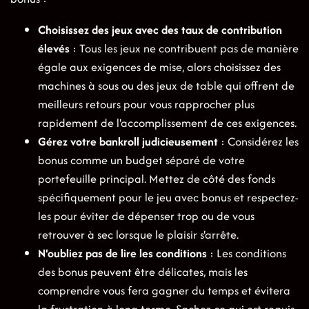
Choisissez des jeux avec des taux de contribution
élevés
: Tous les jeux ne contribuent pas de manière
égale aux exigences de mise, alors choisissez des
machines à sous ou des jeux de table qui offrent de
meilleurs retours pour vous rapprocher plus
rapidement de l'accomplissement de ces exigences.
Gérez votre bankroll judicieusement
: Considérez les
bonus comme un budget séparé de votre
portefeuille principal. Mettez de côté des fonds
spécifiquement pour le jeu avec bonus et respectez-
les pour éviter de dépenser trop ou de vous
retrouver à sec lorsque le plaisir s'arrête.
N'oubliez pas de lire les conditions
: Les conditions
des bonus peuvent être délicates, mais les
comprendre vous fera gagner du temps et évitera
la frustration à long terme. Sachez ce qui est requis,