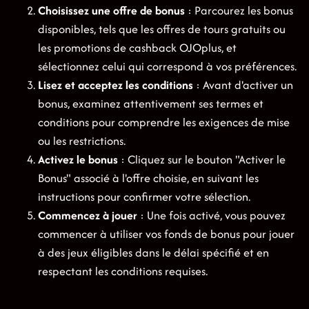
Choisissez une offre de bonus
: Parcourez les bonus
disponibles, tels que les offres de tours gratuits ou
les promotions de cashback OJOplus, et
sélectionnez celui qui correspond à vos préférences.
Lisez et acceptez les conditions
: Avant d'activer un
bonus, examinez attentivement ses termes et
conditions pour comprendre les exigences de mise
ou les restrictions.
Activez le bonus
: Cliquez sur le bouton "Activer le
Bonus" associé à l'offre choisie, en suivant les
instructions pour confirmer votre sélection.
Commencez à jouer
: Une fois activé, vous pouvez
commencer à utiliser vos fonds de bonus pour jouer
à des jeux éligibles dans le délai spécifié et en
respectant les conditions requises.