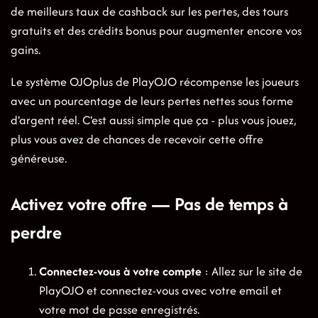
de meilleurs taux de cashback sur les pertes, des tours
gratuits et des crédits bonus pour augmenter encore vos
gains.
Le système OJOplus de PlayOJO récompense les joueurs
avec un pourcentage de leurs pertes nettes sous forme
d'argent réel. C'est aussi simple que ça - plus vous jouez,
plus vous avez de chances de recevoir cette offre
généreuse.
Activez votre offre — Pas de temps à
perdre
Connectez-vous à votre compte
: Allez sur le site de
PlayOJO et connectez-vous avec votre email et
votre mot de passe enregistrés.