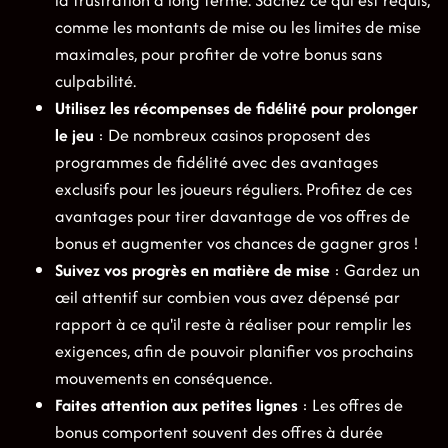
comme les montants de mise ou les limites de mise
maximales, pour profiter de votre bonus sans
culpabilité.
Utilisez les récompenses de fidélité pour prolonger
le jeu
: De nombreux casinos proposent des
programmes de fidélité avec des avantages
exclusifs pour les joueurs réguliers. Profitez de ces
avantages pour tirer davantage de vos offres de
bonus et augmenter vos chances de gagner gros !
Suivez vos progrès en matière de mise
: Gardez un
œil attentif sur combien vous avez dépensé par
rapport à ce qu'il reste à réaliser pour remplir les
exigences, afin de pouvoir planifier vos prochains
mouvements en conséquence.
Faites attention aux petites lignes
: Les offres de
bonus comportent souvent des offres à durée