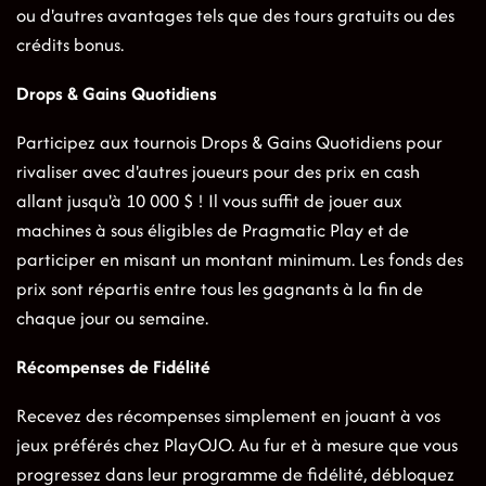
ou d'autres avantages tels que des tours gratuits ou des
crédits bonus.
Drops & Gains Quotidiens
Participez aux tournois Drops & Gains Quotidiens pour
rivaliser avec d'autres joueurs pour des prix en cash
allant jusqu'à 10 000 $ ! Il vous suffit de jouer aux
machines à sous éligibles de Pragmatic Play et de
participer en misant un montant minimum. Les fonds des
prix sont répartis entre tous les gagnants à la fin de
chaque jour ou semaine.
Récompenses de Fidélité
Recevez des récompenses simplement en jouant à vos
jeux préférés chez PlayOJO. Au fur et à mesure que vous
progressez dans leur programme de fidélité, débloquez